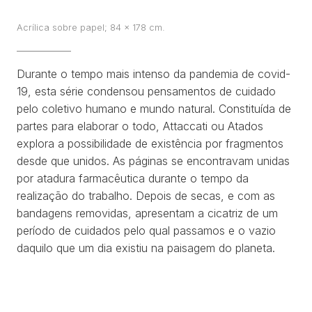
PROJETOS
Acrílica sobre papel; 84 x 178 cm.
TEXTOS
Durante o tempo mais intenso da pandemia de covid-
19, esta série condensou pensamentos de cuidado
SOBRE
pelo coletivo humano e mundo natural. Constituída de
partes para elaborar o todo,
Attaccati
ou
Atados
CLIPPING
explora a possibilidade de existência por fragmentos
desde que unidos. As páginas se encontravam unidas
CONTATO
por atadura farmacêutica durante o tempo da
realização do trabalho. Depois de secas, e com as
bandagens removidas, apresentam a cicatriz de um
período de cuidados pelo qual passamos e o vazio
daquilo que um dia existiu na paisagem do planeta.