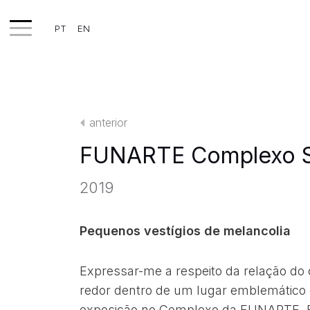
PT
EN
TRABALHOS
EXPOSIÇÕES
anterior
PROJETOS
FUNARTE Complexo S
TEXTOS
2019
SOBRE
CLIPPING
Pequenos vestígios de melancolia
CONTATO
Expressar-me a respeito da relação do
redor dentro de um lugar emblemático d
exposição no Complexo da FUNARTE, 