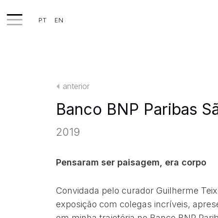
PT
EN
TRABALHOS
EXPOSIÇÕES
anterior
PROJETOS
Banco BNP Paribas Sã
TEXTOS
2019
SOBRE
CLIPPING
Pensaram ser paisagem, era corpo
CONTATO
Convidada pelo curador Guilherme Teixei
exposição com colegas incríveis, apres
em minha trajetória no Banco BNP Pari