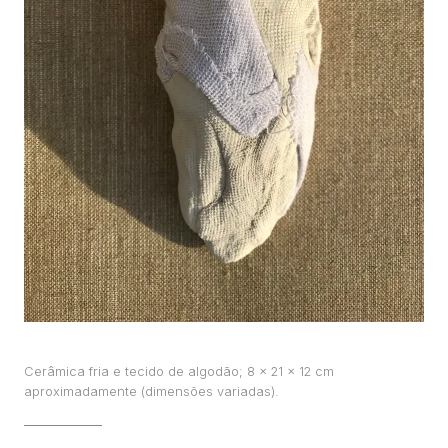
TRABALHOS
EXPOSIÇÕES
PROJETOS
TEXTOS
SOBRE
CLIPPING
CONTATO
Cerâmica fria e tecido de algodão; 8 x 21 x 12 cm
aproximadamente (dimensões variadas).