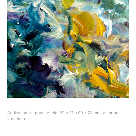
TRABALHOS
EXPOSIÇÕES
PROJETOS
TEXTOS
SOBRE
CLIPPING
CONTATO
Acrílica sobre papel e tela; 30 x 21 a 90 x 70 cm (tamanhos
variados).