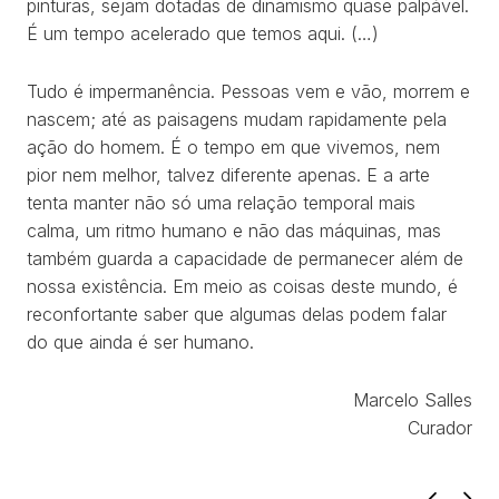
pinturas, sejam dotadas de dinamismo quase palpável.
É um tempo acelerado que temos aqui. (…)
TRABALHOS
Tudo é impermanência. Pessoas vem e vão, morrem e
EXPOSIÇÕES
nascem; até as paisagens mudam rapidamente pela
ação do homem. É o tempo em que vivemos, nem
PROJETOS
pior nem melhor, talvez diferente apenas. E a arte
tenta manter não só uma relação temporal mais
TEXTOS
calma, um ritmo humano e não das máquinas, mas
também guarda a capacidade de permanecer além de
SOBRE
nossa existência. Em meio as coisas deste mundo, é
reconfortante saber que algumas delas podem falar
CLIPPING
do que ainda é ser humano.
CONTATO
Marcelo Salles
Curador