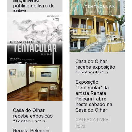
DASartes I 2025
público do livro de
artista
TENTACULAR
Casa Yara DW I 2025
Casa do Olhar
WORKS
TENTACULAR
recebe exposição
book at Sea
“Tentacular” a
Newsletter MIRA
Library
partir deste sábado
EXHIBITS
Exposição
#23 por Thaís
‘Tentacular’ da
Bambozzi
Sea Library I 2024
Rádio ABC | 2023
artista Renata
PROJECTS
Mira | 2023
Pelegrini abre
neste sábado na
TEXTS
Casa do Olhar
Casa do Olhar
recebe exposição
CATRACA LIVRE |
“Tentacular” a
ABOUT
2023
partir deste sábado
Renata Pelegrini: