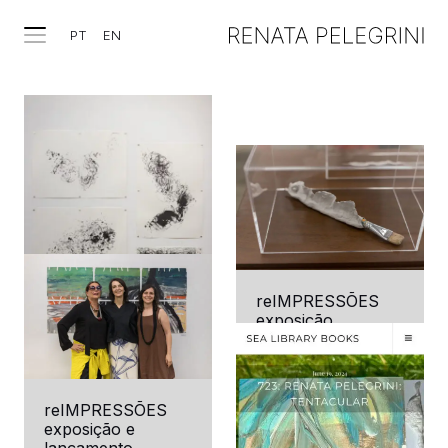
PT
EN
reIMPRESSÕES
exposição
individual
Artsoul I 2025
reIMPRESSÕES de
reIMPRESSÕES
Renata Pelegrini
exposição e
lançamento