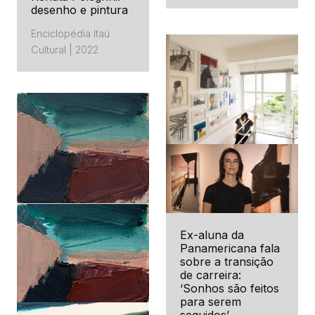
desenho e pintura
ABC DO ABC | 2023
CLIPPING
Enciclopédia Itaú
CONTACT
Cultural | 2022
Renata Pelegrini
ART LAGUNA WORLD
| 2022
Interview: Renata
Ex-aluna da
Pelegrini
Panamericana fala
sobre a transição
ITSLIQUID | 2020
de carreira:
‘Sonhos são feitos
para serem
seguidos’