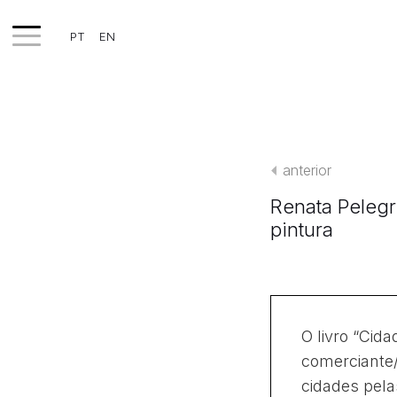
PT
EN
TRABALHOS
EXPOSIÇÕES
anterior
PROJETOS
Renata Pelegr
TEXTOS
pintura
SOBRE
CLIPPING
CONTATO
O livro “Cida
comerciante
cidades pela