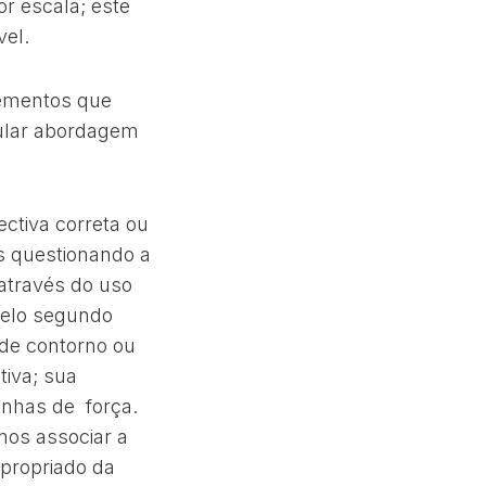
r escala; este
vel.
lementos que
cular abordagem
ctiva correta ou
s questionando a
através do uso
pelo segundo
 de contorno ou
tiva; sua
linhas de força.
mos associar a
apropriado da