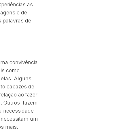
periências as
viagens e de
as palavras de
uma convivência
ais como
 elas. Alguns
nto capazes de
elação ao fazer
o. Outros fazem
a necessidade
e necessitam um
os mais.