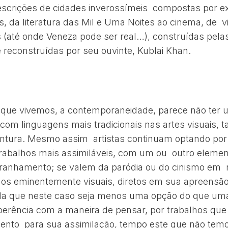
scrições de cidades inverossímeis compostas por ex
s, da literatura das Mil e Uma Noites ao cinema, de 
s (até onde Veneza pode ser real…), construídas pel
 reconstruídas por seu ouvinte, Kublai Khan.
que vivemos, a contemporaneidade, parece não ter 
om linguagens mais tradicionais nas artes visuais, t
intura. Mesmo assim artistas continuam optando por
trabalhos mais assimiláveis, com um ou outro eleme
ranhamento; se valem da paródia ou do cinismo em r
hos eminentemente visuais, diretos em sua apreensã
nda que neste caso seja menos uma opção do que um
coerência com a maneira de pensar, por trabalhos qu
ento para sua assimilação, tempo este que não tem