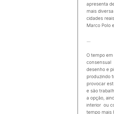
apresenta de
mais diversa
cidades reai
Marco Polo e
…
O tempo em 
consensual c
desenho e p
produzindo 
provocar est
e são trabal
a opção, ai
interior ou 
tempo mais l