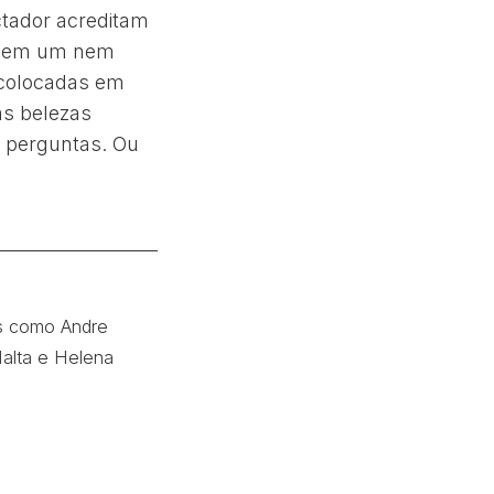
ctador acreditam
s nem um nem
 colocadas em
as belezas
s perguntas. Ou
ns como Andre
Malta e Helena