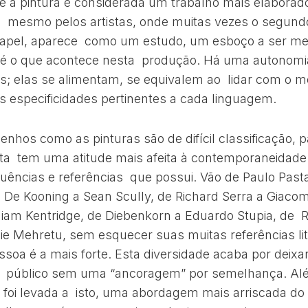
 a pintura é considerada um trabalho mais elaborad
 mesmo pelos artistas, onde muitas vezes o segund
papel, aparece como um estudo, um esboço a ser me
o é o que acontece nesta produção. Há uma autonom
s; elas se alimentam, se equivalem ao lidar com o mo
 especificidades pertinentes a cada linguagem.
enhos como as pinturas são de difícil classificação,
ta tem uma atitude mais afeita à contemporaneidade
fluências e referências que possui. Vão de Paulo Pasta
De Kooning a Sean Scully, de Richard Serra a Giacome
liam Kentridge, de Diebenkorn a Eduardo Stupia, de 
lie Mehretu, sem esquecer suas muitas referências li
soa é a mais forte. Esta diversidade acaba por deixa
o público sem uma “ancoragem” por semelhança. Alé
 foi levada a isto, uma abordagem mais arriscada do 