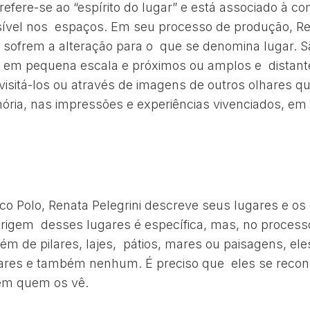
 refere-se ao “espírito do lugar” e está associado à 
sível nos espaços. Em seu processo de produção, Ren
sofrem a alteração para o que se denomina lugar. 
a em pequena escala e próximos ou amplos e distant
 visitá-los ou através de imagens de outros olhares q
ria, nas impressões e experiências vivenciados, em
co Polo, Renata Pelegrini descreve seus lugares e os
rigem desses lugares é específica, mas, no process
lém de pilares, lajes, pátios, mares ou paisagens, el
gares e também nenhum. É preciso que eles se reco
em quem os vê.