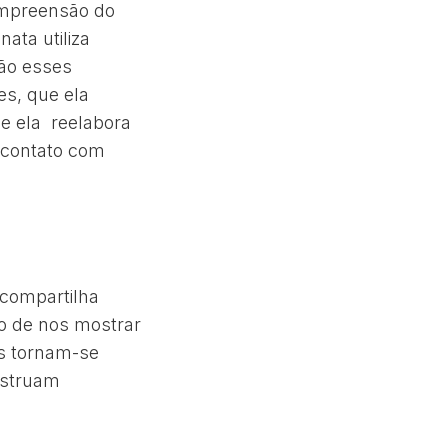
compreensão do
ata utiliza
São esses
es, que ela
ue ela reelabora
 contato com
 compartilha
o de nos mostrar
es tornam-se
nstruam