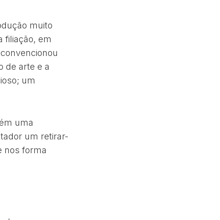
odução muito
 filiação, em
e convencionou
 de arte e a
dioso; um
mbém uma
ador um retirar-
e nos forma