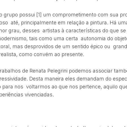
o grupo possui [1] um comprometimento com sua pr
itoso até, principalmente em relação a pintura. Há uma
or grau, desses artistas à características do que s
odernismo, tais como uma certa autonomia do objeto
toral, mas desprovidos de um sentido épico ou gran
realista, como convém ao presente.
trabalhos de Renata Pelegrini podemos associar ta
ressividade. Desta maneira eles demandam do espect
 para nos voltarmos ao que nos pertence, aquilo qu
eriências vivenciadas.