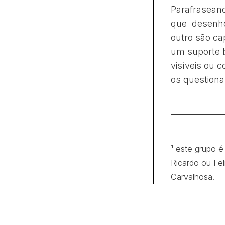
Parafraseand
que desenho
outro são c
um suporte b
visíveis ou 
os question
¹ este grupo 
Ricardo ou Fe
Carvalhosa.