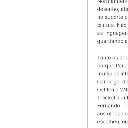
Normalmente
desenho, até
no suporte 
pintura. Nã
as linguagen
guardando as
Tanto os des
porque Rena
múltiplas in
Camargo, de 
Oehlen a Wil
Trockel a Ju
Fernando Pes
aos olhos d
escolheu, ou