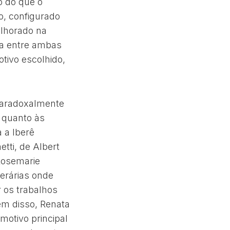
o do que o
o, configurado
lhorado na
ia entre ambas
tivo escolhido,
 paradoxalmente
 quanto às
 a Iberê
tti, de Albert
Rosemarie
terárias onde
r os trabalhos
m disso, Renata
motivo principal