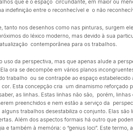
alhos que é o espaço circundante, em maior ou meno
 na indefinição entre o reconhecível e o não reconhecí
, tanto nos desenhos como nas pinturas, surgem e
próximos do léxico moderno, mas devido à sua parti
atualização contemporânea para os trabalhos.
 o uso da perspectiva, mas que apenas alude a perspe
 Ela ora se decompõe em vários planos incongruente
do trabalho ou se contrapõe ao espaço estabelecido 
e cor. Esta concepção cria um dinamismo reforçado 
saber, as linhas. Estas linhas não são, porém, linhas
 serem preenchidos e nem estão a serviço da perspec
m alguns trabalhos desestabiliza o conjunto. Elas são 
ertas. Além dos aspectos formais há outro que pode
a e também à memória: o “genius loci”. Este termo, 