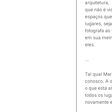
arquitetura,
que não é vi
espaços que 
lugares, sej
fotografa ao
em sua memó
eles.
…
Tal qual Mar
conosco. A o
o que está a
todos os lu
novamente 