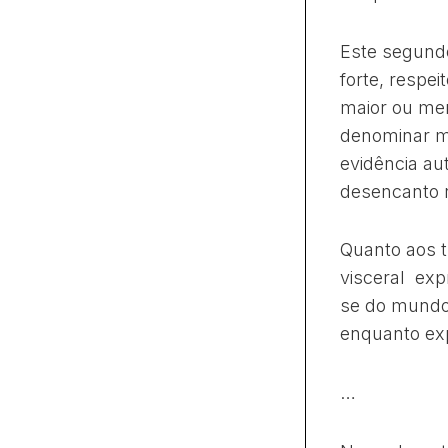
Este segund
forte, respe
maior ou men
denominar m
evidência au
desencanto 
Quanto aos 
visceral exp
se do mundo
enquanto exp
…