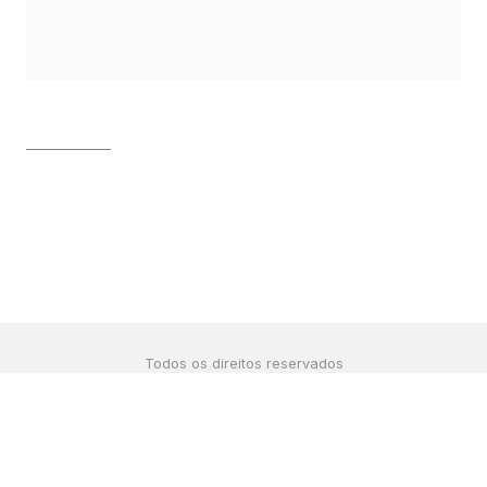
Todos os direitos reservados
©2024 por
estúdio bolha
contato@renatapelegrini.com
|