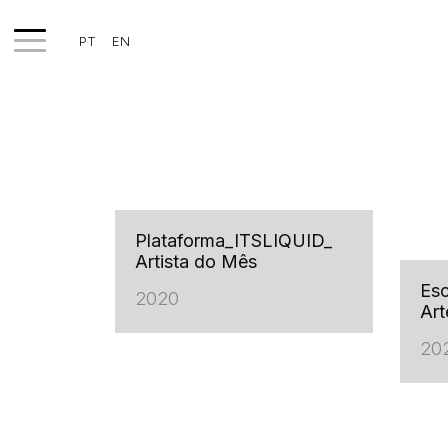
PT
EN
TRABALHOS
EXPOSIÇÕES
PROJETOS
Plataforma_ITSLIQUID_
TEXTOS
Artista do Mês
SOBRE
Esc
2020
Art
CLIPPING
20
CONTATO