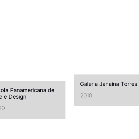
Galeria Janaina Torres
ola Panamericana de
2018
e e Design
20