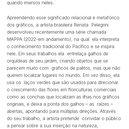
TRABALHOS
quando imersos neles.
EXPOSIÇÕES
Apreendendo esse significado relacional e metafórico
dos gráficos, a artista brasileira Renata Pelegrini
PROJETOS
desenvolveu recentemente uma série chamada
MAPPA (2022-em andamento), na qual ela interpreta
TEXTOS
o conhecimento tradicional do Pacífico e se inspira
nele. Em seus trabalhos ela entrelaça galhos de
SOBRE
orquídeas de seu jardim, criando objetos que se
parecem muito com gráficos de palitos, mas que não
CLIPPING
querem localizar lugares no mundo. Em vez disso, ela
usa os laços verdes que são usados para direcionar
CONTATO
o crescimento das flores em floriculturas comerciais
como as conchas que localizam as ilhas nos gráficos
originais, e deixa a ponta dos galhos – as raízes –
abertas, apontando para múltiplas direções. Através
do seu trabalho, a artista pretende convidar o público
a pensar sobre a sua inserção na natureza,