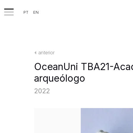
PT
EN
TRABALHOS
EXPOSIÇÕES
anterior
PROJETOS
OceanUni TBA21-Acad
TEXTOS
arqueólogo
SOBRE
2022
CLIPPING
CONTATO